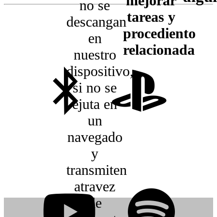
mejorar
no se
tareas y
descangan
procediento
en
relacionada
nuestro
dispositivo,
si no se
ejuta en
un
navegado
y
transmiten
atravez
de