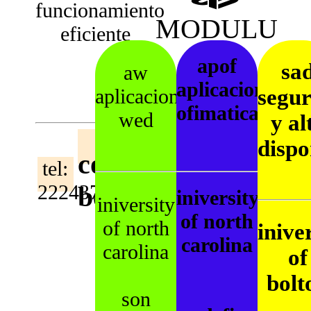
funcionamiento
MODULU
eficiente
apof
sa
aw
aplicaciones
aplicaciones
segu
ofimaticas
wed
y al
dispo
pagina:www.smr.com
correo:
tel:
222437243
benedictorodrigue
iniversity
iniversity
of north
of north
inive
carolina
carolina
of
bolt
son